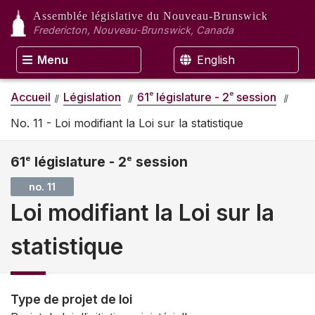
Assemblée législative
du Nouveau-Brunswick
Fredericton, Nouveau-Brunswick, Canada
Menu
English
e
e
Accueil
Législation
61
législature - 2
session
No. 11 - Loi modifiant la Loi sur la statistique
61
e
législature - 2
e
session
no. 11
Loi modifiant la Loi sur la
statistique
Type de projet de loi