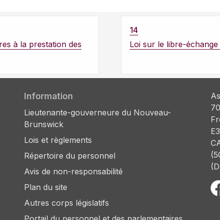
14
res à la prestation des
Loi sur le libre-échang
Information
As
70
Lieutenante-gouverneure du Nouveau-
Fr
Brunswick
E3
Lois et règlements
C
(5
Répertoire du personnel
(D
Avis de non-responsabilité
Plan du site
Autres corps législatifs
Portail du personnel et des parlementaires