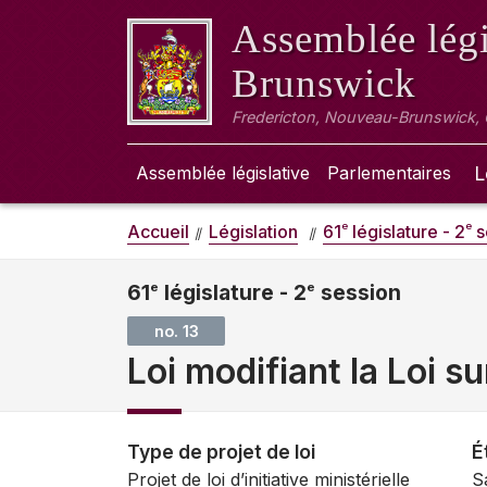
Assemblée légi
Brunswick
Fredericton, Nouveau-Brunswick,
Assemblée législative
Parlementaires
L
e
e
Accueil
Législation
61
législature - 2
s
61
e
législature - 2
e
session
no. 13
Loi modifiant la Loi s
Type de projet de loi
É
Projet de loi d’initiative ministérielle
S