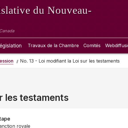
slative
du Nouveau-
 Canada
égislation
Travaux de la Chambre
Comités
Webdiffus
ession
No. 13 - Loi modifiant la Loi sur les testaments
ur les testaments
tape
anction royale