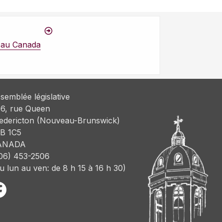
e au Canada
semblée législative
6, rue Queen
edericton (Nouveau-Brunswick)
B 1C5
ANADA
06) 453-2506
u lun au ven: de 8 h 15 à 16 h 30)