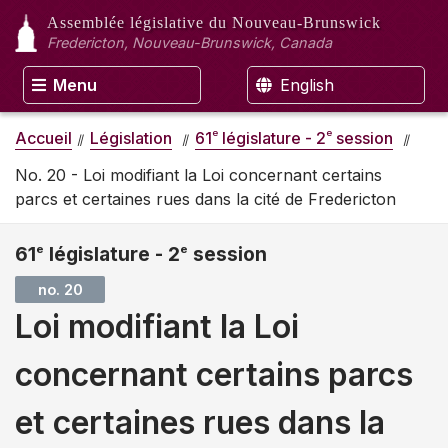
Assemblée législative
du Nouveau-Brunswick
Fredericton, Nouveau-Brunswick, Canada
Menu
English
e
e
Accueil
Législation
61
législature - 2
session
No. 20 - Loi modifiant la Loi concernant certains
parcs et certaines rues dans la cité de Fredericton
61
e
législature - 2
e
session
no. 20
Loi modifiant la Loi
concernant certains parcs
et certaines rues dans la