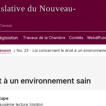
slative
du Nouveau-
 Canada
égislation
Travaux de la Chambre
Comités
Webdiffus
ession
No. 23 - Loi concernant le droit à un environnem
it à un environnement sain
tape
euxième lecture (motion