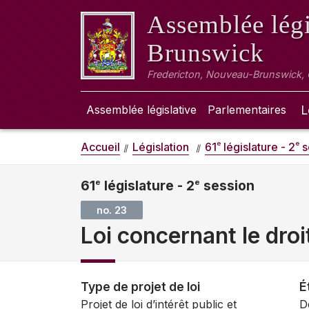
Assemblée légi
Brunswick
Fredericton, Nouveau-Brunswick,
Assemblée législative
Parlementaires
L
e
e
Accueil
Législation
61
législature - 2
s
61
e
législature - 2
e
session
no. 23
Loi concernant le dro
Type de projet de loi
É
Projet de loi d’intérêt public et
D