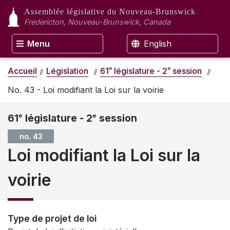
Assemblée législative
du Nouveau-Brunswick
Fredericton, Nouveau-Brunswick, Canada
Menu
English
e
e
Accueil
Législation
61
législature - 2
session
No. 43 - Loi modifiant la Loi sur la voirie
61
e
législature - 2
e
session
no. 43
Loi modifiant la Loi sur la
voirie
Type de projet de loi