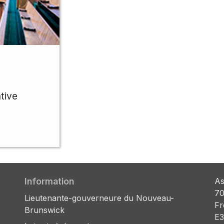
tive
Information
As
70
Lieutenante-gouverneure du Nouveau-
Fr
Brunswick
E3