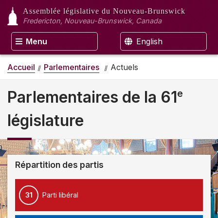
Assemblée législative
du Nouveau-Brunswick
Fredericton, Nouveau-Brunswick, Canada
Menu
English
Accueil
Parlementaires
Actuels
e
Parlementaires de la 61
législature
Répartition des partis
31
Parti libéral