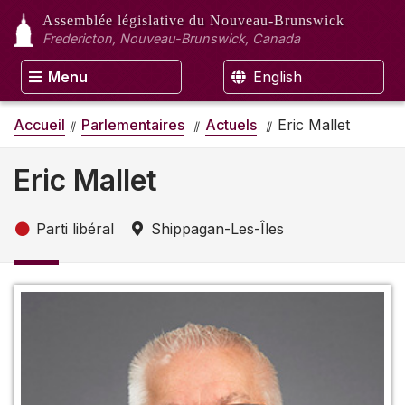
Assemblée législative
du Nouveau-Brunswick
Fredericton, Nouveau-Brunswick, Canada
Menu
English
Accueil
Parlementaires
Actuels
Eric Mallet
Eric Mallet
Parti libéral
Shippagan-Les-Îles