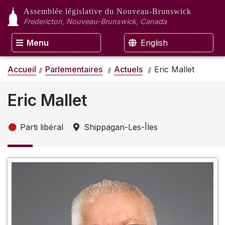
Assemblée législative
du Nouveau-Brunswick
Fredericton, Nouveau-Brunswick, Canada
Menu
English
Accueil
Parlementaires
Actuels
Eric Mallet
Eric Mallet
Parti libéral
Shippagan-Les-Îles