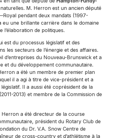
24 en tant que député de
Hampton-Fundy-
 naturelles. M. Herron est un ancien député
dy—Royal pendant deux mandats (1997-
 eu une brillante carrière dans le domaine
 l’élaboration de politiques.
est du processus législatif et des
s les secteurs de l’énergie et des affaires.
seil d’entreprises du Nouveau-Brunswick et a
ive et du développement communautaire.
Herron a été un membre de premier plan
l il a agi à titre de vice-président et a
égislatif. Il a aussi été coprésident de la
e (2011-2013) et membre de la Commission de
Herron a été directeur de la course
communautaire, président du Rotary Club de
ondation du Dr. V.A. Snow Centre de
aîneur de cross-country et d’athlétisme à la