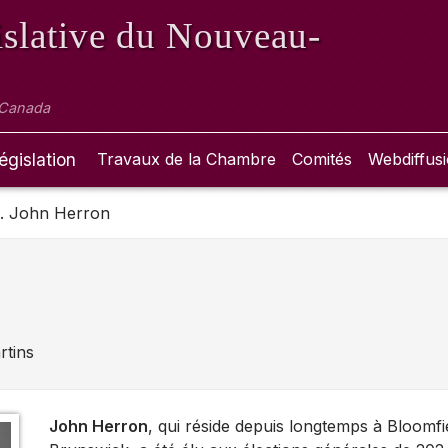
slative
du Nouveau-
 Canada
égislation
Travaux de la Chambre
Comités
Webdiffus
n. John Herron
tins
John Herron
, qui réside depuis longtemps à Bloomf