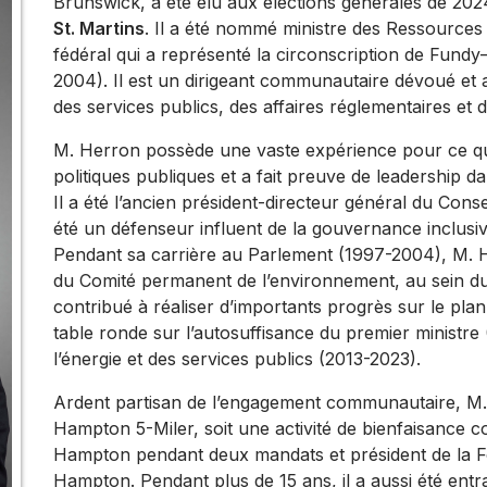
Brunswick, a été élu aux élections générales de 20
St. Martins
. Il a été nommé ministre des Ressources
fédéral qui a représenté la circonscription de Fun
2004). Il est un dirigeant communautaire dévoué et a
des services publics, des affaires réglementaires et de
M. Herron possède une vaste expérience pour ce qui 
politiques publiques et a fait preuve de leadership dan
Il a été l’ancien président-directeur général du Con
été un défenseur influent de la gouvernance inclus
Pendant sa carrière au Parlement (1997-2004), M. 
du Comité permanent de l’environnement, au sein duque
contribué à réaliser d’importants progrès sur le plan l
table ronde sur l’autosuffisance du premier ministr
l’énergie et des services publics (2013-2023).
Ardent partisan de l’engagement communautaire, M. 
Hampton 5-Miler, soit une activité de bienfaisance 
Hampton pendant deux mandats et président de la F
Hampton. Pendant plus de 15 ans, il a aussi été entr