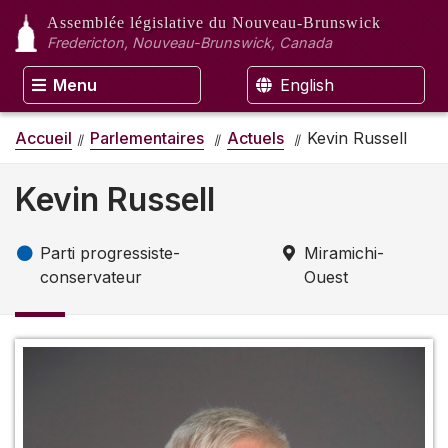
Assemblée législative
du Nouveau-Brunswick
Fredericton, Nouveau-Brunswick, Canada
Menu
English
Accueil
Parlementaires
Actuels
Kevin Russell
Kevin Russell
Parti progressiste-
Miramichi-
conservateur
Ouest