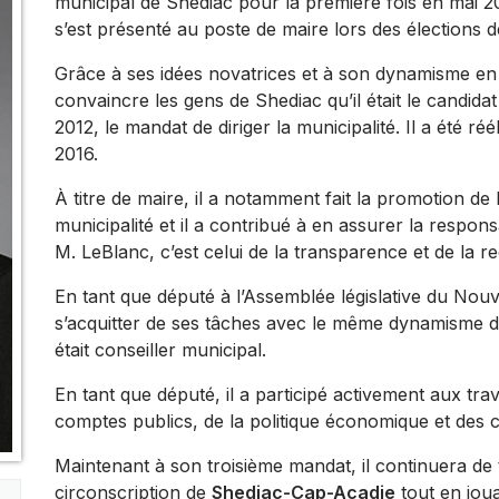
municipal de Shediac pour la première fois en mai 20
s’est présenté au poste de maire lors des élections d
Grâce à ses idées novatrices et à son dynamisme en ta
convaincre les gens de Shediac qu’il était le candidat 
2012, le mandat de diriger la municipalité. Il a été 
2016.
À titre de maire, il a notamment fait la promotion de 
municipalité et il a contribué à en assurer la respons
M. LeBlanc, c’est celui de la transparence et de la r
En tant que député à l’Assemblée législative du Nou
s’acquitter de ses tâches avec le même dynamisme don
était conseiller municipal.
En tant que député, il a participé activement aux tr
comptes publics, de la politique économique et des 
Maintenant à son troisième mandat, il continuera de t
circonscription de
Shediac-Cap-Acadie
tout en joua