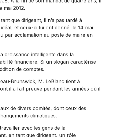
08. À la fin de son mandat de quatre ans, il
e mai 2012.
nt que dirigeant, il n’a pas tardé à
idéal, et ceux-ci lui ont donné, le 14 mai
réélu par acclamation au poste de maire en
la croissance intelligente dans la
abilité financière. Si un slogan caractérise
eddition de comptes.
veau-Brunswick, M. LeBlanc tient à
t il a fait preuve pendant les années où il
avaux de divers comités, dont ceux des
changements climatiques.
ravailler avec les gens de la
nt, en tant que dirigeant, un rôle