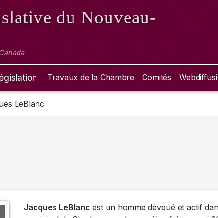
slative
du Nouveau-
 Canada
égislation
Travaux de la Chambre
Comités
Webdiffus
ues LeBlanc
Jacques LeBlanc
est un homme dévoué et actif dans s