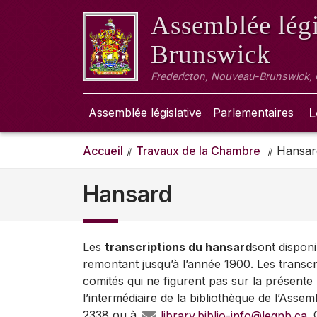
Assemblée légi
Brunswick
Fredericton, Nouveau-Brunswick,
Assemblée législative
Parlementaires
L
Accueil
Travaux de la Chambre
Hansar
Hansard
Les
transcriptions du hansard
sont disponi
remontant jusqu’à l’année 1900. Les transcr
comités qui ne figurent pas sur la présent
l’intermédiaire de la bibliothèque de l’Assem
2338 ou à
library.biblio-info@legnb.ca
.