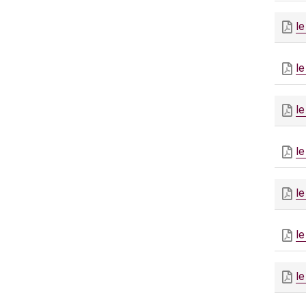
le
l
l
l
l
l
l