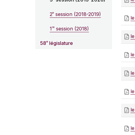
e
2
session (2018-2019)
le
re
1
session (2018)
le
e
58
législature
le
le
l
l
l