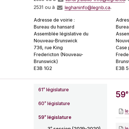
2531 ou à
leghaninfo@legnb.ca
.
Adresse de voirie :
Adres
Bureau du hansard
Burea
Assemblée législative du
Assem
Nouveau-Brunswick
Nouve
736, rue King
Case 
Fredericton (Nouveau-
Frede
Brunswick)
Bruns
E3B 1G2
E3B 5
e
61
législature
e
59
e
60
législature
le
e
59
législature
e
le
3
session (2019-2020)