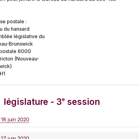
se postale :
u du hansard
blée législative du
au-Brunswick
postale 6000
ricton (Nouveau-
wick)
H1
e
législature - 3
session
 18 juin 2020
 17 juin 2020