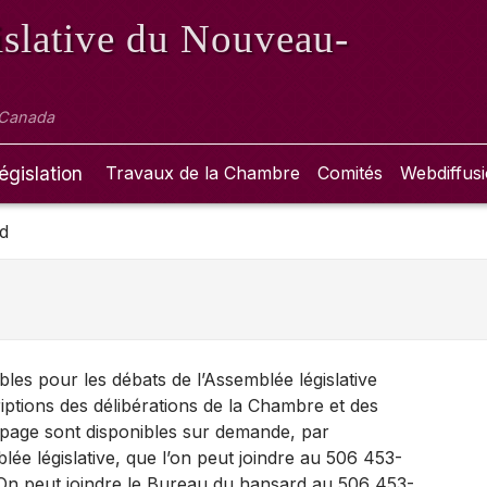
slative
du Nouveau-
 Canada
égislation
Travaux de la Chambre
Comités
Webdiffus
d
bles pour les débats de l’Assemblée législative
iptions des délibérations de la Chambre et des
e page sont disponibles sur demande, par
blée législative, que l’on peut joindre au 506 453-
 On peut joindre le Bureau du hansard au 506 453-