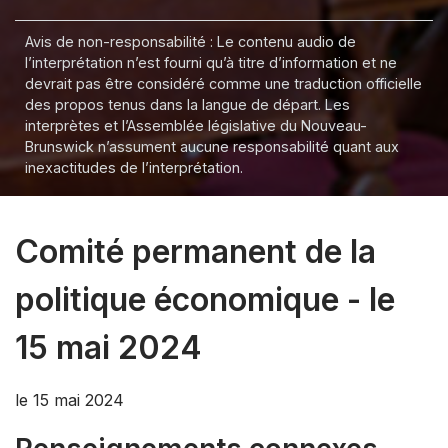
Avis de non-responsabilité : Le contenu audio de
l’interprétation n’est fourni qu’à titre d’information et ne
devrait pas être considéré comme une traduction officielle
des propos tenus dans la langue de départ. Les
interprètes et l’Assemblée législative du Nouveau-
Brunswick n’assument aucune responsabilité quant aux
inexactitudes de l’interprétation.
Comité permanent de la
politique économique - le
15 mai 2024
le 15 mai 2024