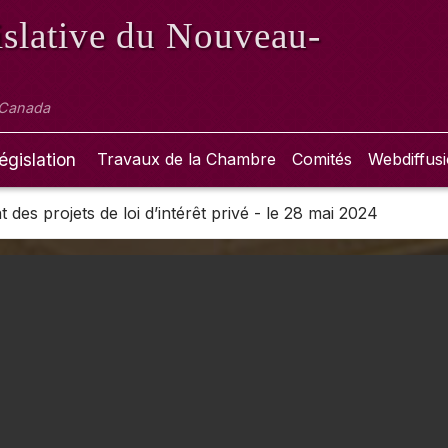
slative
du Nouveau-
 Canada
égislation
Travaux de la Chambre
Comités
Webdiffus
des projets de loi d’intérêt privé - le 28 mai 2024