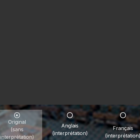
Original
Anglais
Français
(sans
(interprétation)
(interprétation
interprétation)