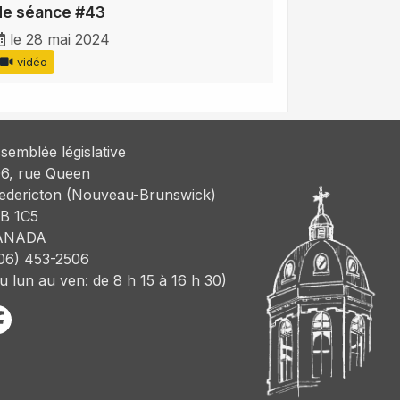
de séance #43
le 28 mai 2024
vidéo
semblée législative
6, rue Queen
edericton (Nouveau-Brunswick)
B 1C5
ANADA
06) 453-2506
u lun au ven: de 8 h 15 à 16 h 30)