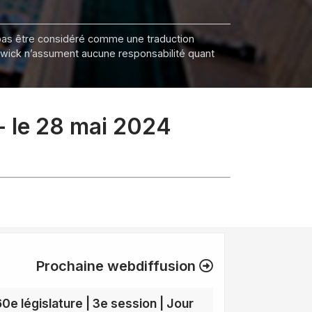
it pas être considéré comme une traduction
nswick n’assument aucune responsabilité quant
 - le 28 mai 2024
Prochaine webdiffusion
60e législature | 3e session | Jour