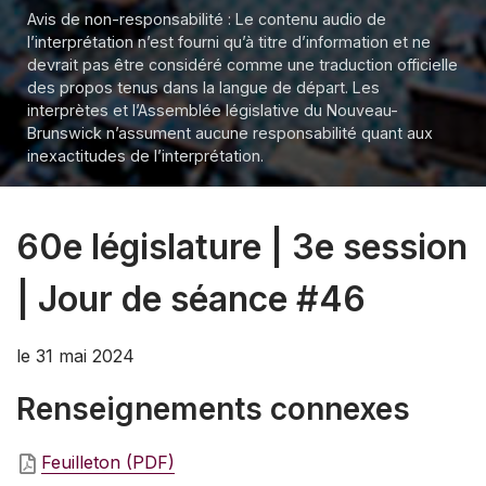
Avis de non-responsabilité : Le contenu audio de
l’interprétation n’est fourni qu’à titre d’information et ne
devrait pas être considéré comme une traduction officielle
des propos tenus dans la langue de départ. Les
interprètes et l’Assemblée législative du Nouveau-
Brunswick n’assument aucune responsabilité quant aux
inexactitudes de l’interprétation.
60e législature | 3e session
| Jour de séance #46
le 31 mai 2024
Renseignements connexes
Feuilleton (PDF)