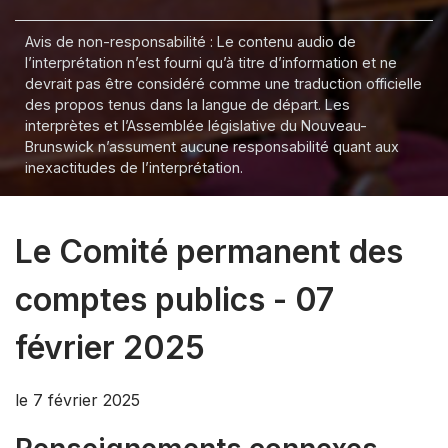
Avis de non-responsabilité : Le contenu audio de
l’interprétation n’est fourni qu’à titre d’information et ne
devrait pas être considéré comme une traduction officielle
des propos tenus dans la langue de départ. Les
interprètes et l’Assemblée législative du Nouveau-
Brunswick n’assument aucune responsabilité quant aux
inexactitudes de l’interprétation.
Le Comité permanent des
comptes publics - 07
février 2025
le 7 février 2025