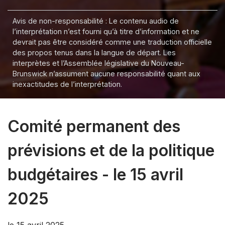
Avis de non-responsabilité : Le contenu audio de
l’interprétation n’est fourni qu’à titre d’information et ne
devrait pas être considéré comme une traduction officielle
des propos tenus dans la langue de départ. Les
interprètes et l’Assemblée législative du Nouveau-
Brunswick n’assument aucune responsabilité quant aux
inexactitudes de l’interprétation.
Comité permanent des
prévisions et de la politique
budgétaires - le 15 avril
2025