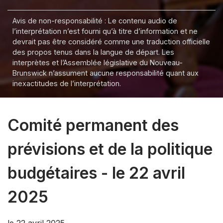
Avis de non-responsabilité : Le contenu audio de
l’interprétation n’est fourni qu’à titre d’information et ne
devrait pas être considéré comme une traduction officielle
des propos tenus dans la langue de départ. Les
interprètes et l’Assemblée législative du Nouveau-
Brunswick n’assument aucune responsabilité quant aux
inexactitudes de l’interprétation.
Comité permanent des
prévisions et de la politique
budgétaires - le 22 avril
2025