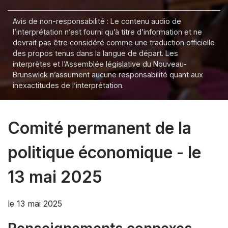
Avis de non-responsabilité : Le contenu audio de
l’interprétation n’est fourni qu’à titre d’information et ne
devrait pas être considéré comme une traduction officielle
des propos tenus dans la langue de départ. Les
interprètes et l’Assemblée législative du Nouveau-
Brunswick n’assument aucune responsabilité quant aux
inexactitudes de l’interprétation.
Comité permanent de la
politique économique - le
13 mai 2025
le 13 mai 2025