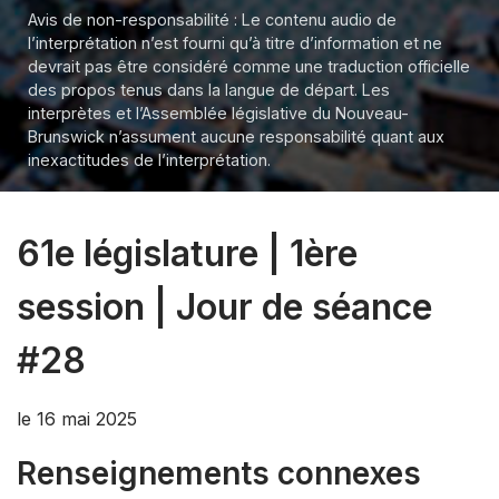
Avis de non-responsabilité : Le contenu audio de
l’interprétation n’est fourni qu’à titre d’information et ne
devrait pas être considéré comme une traduction officielle
des propos tenus dans la langue de départ. Les
interprètes et l’Assemblée législative du Nouveau-
Brunswick n’assument aucune responsabilité quant aux
inexactitudes de l’interprétation.
61e législature | 1ère
session | Jour de séance
#28
le 16 mai 2025
Renseignements connexes