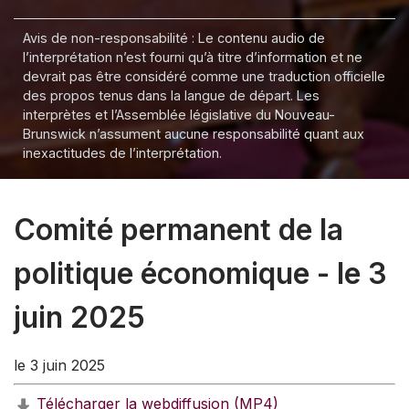
Avis de non-responsabilité : Le contenu audio de
l’interprétation n’est fourni qu’à titre d’information et ne
devrait pas être considéré comme une traduction officielle
des propos tenus dans la langue de départ. Les
interprètes et l’Assemblée législative du Nouveau-
Brunswick n’assument aucune responsabilité quant aux
inexactitudes de l’interprétation.
Comité permanent de la
politique économique - le 3
juin 2025
le 3 juin 2025
Télécharger la webdiffusion (MP4)