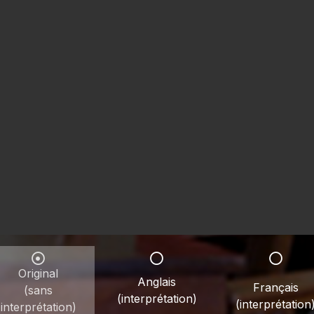
Original
Anglais
Français
(sans
(interprétation)
(interprétation
interprétation)