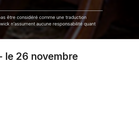
it pas être considéré comme une traduction
nswick n’assument aucune responsabilité quant
 - le 26 novembre