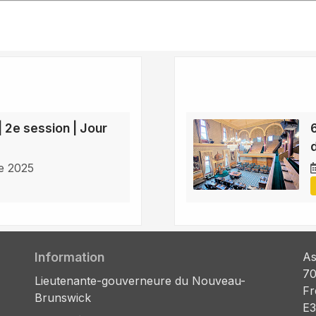
| 2e session | Jour
e 2025
Information
As
70
Lieutenante-gouverneure du Nouveau-
Fr
Brunswick
E3