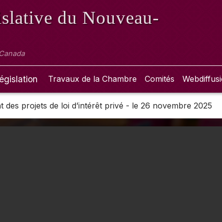
slative
du Nouveau-
 Canada
égislation
Travaux de la Chambre
Comités
Webdiffus
des projets de loi d’intérêt privé - le 26 novembre 2025