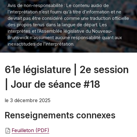
Avis de non-responsabilité : Le contenu audio de
l’interprétation n’est fourni qu’à titre d’information et ne
devrait pas être considéré comme une traduction officielle
des propos tenus dans la langue de départ. Les
interprètes et l’Assemblée législative du Nouveau-
Brunswick n’assument aucune responsabilité quant aux
inexactitudes de l’interprétation.
61e législature | 2e session
| Jour de séance #18
le 3 décembre 2025
Renseignements connexes
Feuilleton (PDF)