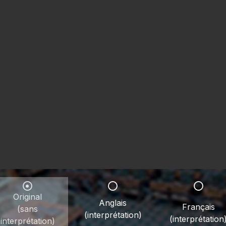
Original
Anglais
Français
(sans
(interprétation)
(interprétation
interprétation)