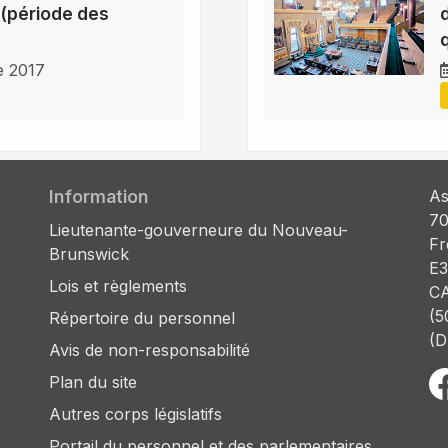
(période des
e 2017
Information
As
70
Lieutenante-gouverneure du Nouveau-
Fr
Brunswick
E3
Lois et règlements
C
(5
Répertoire du personnel
(D
Avis de non-responsabilité
Plan du site
Autres corps législatifs
Portail du personnel et des parlementaires