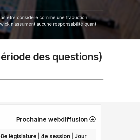
it pas être considéré comme une traduction
nswick n’assument aucune responsabilité quant
période des questions)
Prochaine webdiffusion
58e législature | 4e session | Jour