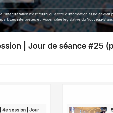
 l’interprétation n’est fourni qu’à titre d’information et ne devra
départ. Les interprètes et l’Assemblée législative du Nouveau-Bru
session | Jour de séance #25 (
 | 4e session | Jour