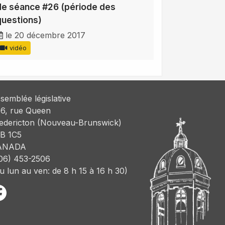
de séance #26 (période des
questions)
le 20 décembre 2017
vidéo
semblée législative
6, rue Queen
edericton (Nouveau-Brunswick)
B 1C5
ANADA
06) 453-2506
u lun au ven: de 8 h 15 à 16 h 30)