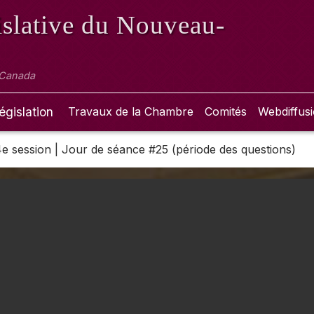
slative
du Nouveau-
 Canada
égislation
Travaux de la Chambre
Comités
Webdiffus
 4e session | Jour de séance #25 (période des questions)