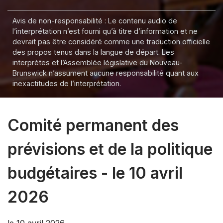
Avis de non-responsabilité : Le contenu audio de
l’interprétation n’est fourni qu’à titre d’information et ne
devrait pas être considéré comme une traduction officielle
des propos tenus dans la langue de départ. Les
interprètes et l’Assemblée législative du Nouveau-
Brunswick n’assument aucune responsabilité quant aux
inexactitudes de l’interprétation.
Comité permanent des
prévisions et de la politique
budgétaires - le 10 avril
2026