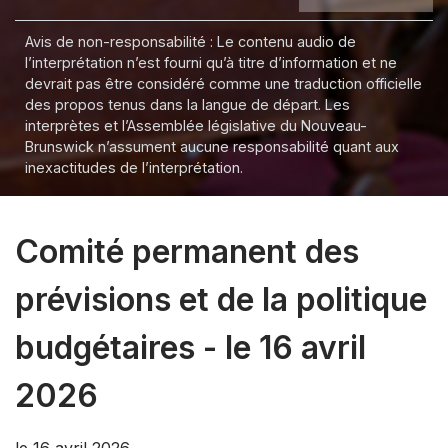
Avis de non-responsabilité : Le contenu audio de
l’interprétation n’est fourni qu’à titre d’information et ne
devrait pas être considéré comme une traduction officielle
des propos tenus dans la langue de départ. Les
interprètes et l’Assemblée législative du Nouveau-
Brunswick n’assument aucune responsabilité quant aux
inexactitudes de l’interprétation.
Comité permanent des
prévisions et de la politique
budgétaires - le 16 avril
2026