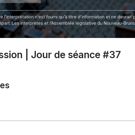
 l’interprétation n’est fourni qu’à titre d’information et ne devra
départ. Les interprètes et l’Assemblée législative du Nouveau-Bru
ession | Jour de séance #37
xes