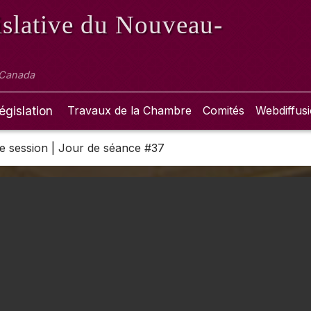
slative
du Nouveau-
 Canada
égislation
Travaux de la Chambre
Comités
Webdiffus
 2e session | Jour de séance #37