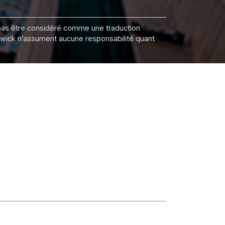
it pas être considéré comme une traduction
nswick n’assument aucune responsabilité quant