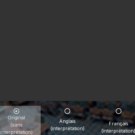
Original
Anglais
Français
(sans
(interprétation)
(interprétation
interprétation)