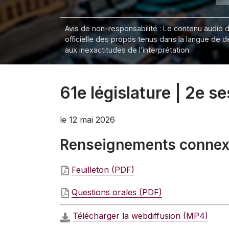
Avis de non-responsabilité : Le contenu audio de
officielle des propos tenus dans la langue de 
aux inexactitudes de l’interprétation.
61e législature | 2e s
le 12 mai 2026
Renseignements conne
Feuilleton (PDF)
Questions orales (PDF)
Télécharger la webdiffusion (MP4)