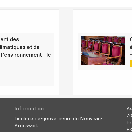
ent des
imatiques et de
 l'environnement - le
Information
As
70
Lieutenante-gouverneure du Nouveau-
Fr
Brunswick
E3