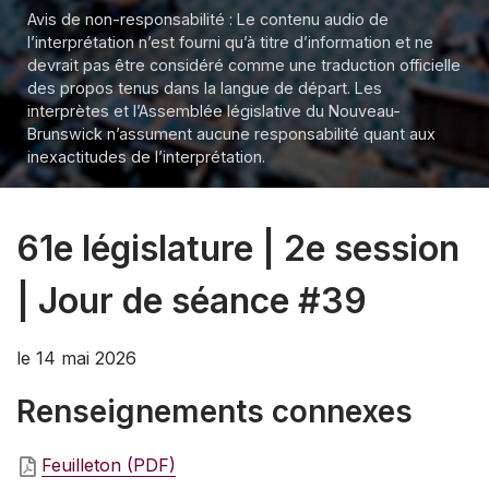
Avis de non-responsabilité : Le contenu audio de
l’interprétation n’est fourni qu’à titre d’information et ne
devrait pas être considéré comme une traduction officielle
des propos tenus dans la langue de départ. Les
interprètes et l’Assemblée législative du Nouveau-
Brunswick n’assument aucune responsabilité quant aux
inexactitudes de l’interprétation.
61e législature | 2e session
| Jour de séance #39
le 14 mai 2026
Renseignements connexes
Feuilleton (PDF)