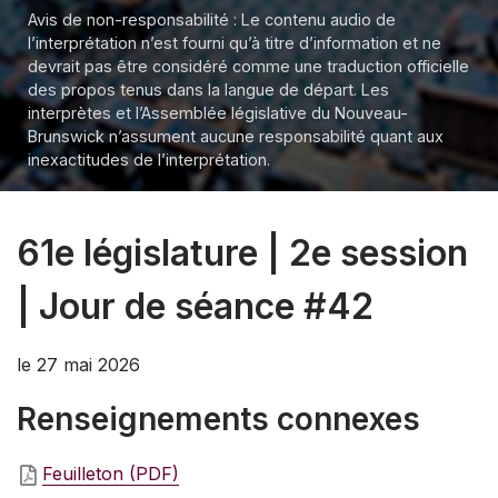
Avis de non-responsabilité : Le contenu audio de
l’interprétation n’est fourni qu’à titre d’information et ne
devrait pas être considéré comme une traduction officielle
des propos tenus dans la langue de départ. Les
interprètes et l’Assemblée législative du Nouveau-
Brunswick n’assument aucune responsabilité quant aux
inexactitudes de l’interprétation.
61e législature | 2e session
| Jour de séance #42
le 27 mai 2026
Renseignements connexes
Feuilleton (PDF)