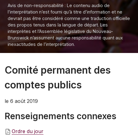
Avis de non-responsabilité : Le contenu audio de
l’interprétation n’est fourni qu’à titre d’information et ne
devrait pas être considéré comme une traduction officielle
des propos tenus dans la langue de départ. Les
interprètes et l’Assemblée législative du Nouveau-
Brunswick n’assument aucune responsabilité quant aux
inexactitudes de l’interprétation.
Comité permanent des
comptes publics
le 6 août 2019
Renseignements connexes
Ordre du jour