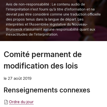
Avis de non-responsabilité : Le contenu audio de
l’interprétation n’est fourni qu’à titre d’information et ne
devrait pas être considéré comme une traduction officielle
des propos tenus dans la langue de départ. Les
interprètes et l’Assemblée législative du Nouveau-
Brunswick n’assument aucune responsabilité quant aux
inexactitudes de l’interprétation.
Comité permanent de
modification des lois
le 27 août 2019
Renseignements connexes
Ordre du jour