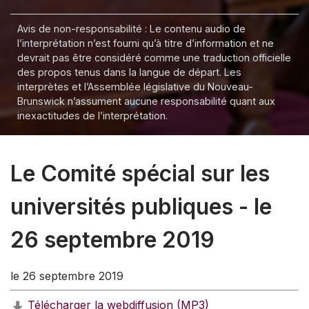
Avis de non-responsabilité : Le contenu audio de
l’interprétation n’est fourni qu’à titre d’information et ne
devrait pas être considéré comme une traduction officielle
des propos tenus dans la langue de départ. Les
interprètes et l’Assemblée législative du Nouveau-
Brunswick n’assument aucune responsabilité quant aux
inexactitudes de l’interprétation.
Le Comité spécial sur les
universités publiques - le
26 septembre 2019
le 26 septembre 2019
Télécharger la webdiffusion (MP3)