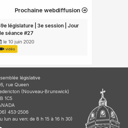
Prochaine webdiffusion
59e législature | 3e session | Jour
de séance #27
le 10 juin 2020
vidéo
semblée législative
6, rue Queen
edericton (Nouveau-Brunswick)
B 1C5
ANADA
06) 453-2506
u lun au ven: de 8 h 15 à 16 h 30)