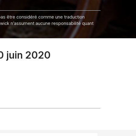
it pas être considéré comme une traduction
nswick n’assument aucune responsabilité quant
0 juin 2020