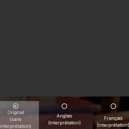
Original
Anglais
Français
(sans
(interprétation)
(interprétation
interprétation)