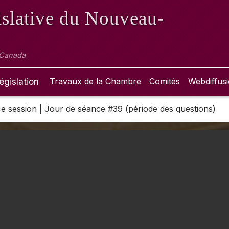
slative
du Nouveau-
 Canada
égislation
Travaux de la Chambre
Comités
Webdiffus
 4e session | Jour de séance #39 (période des questions)