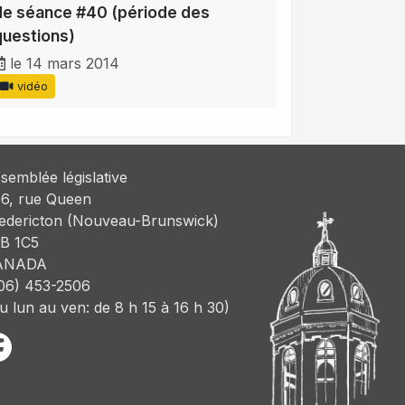
de séance #40 (période des
questions)
le 14 mars 2014
vidéo
semblée législative
6, rue Queen
edericton (Nouveau-Brunswick)
B 1C5
ANADA
06) 453-2506
u lun au ven: de 8 h 15 à 16 h 30)