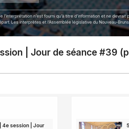
 l’interprétation n’est fourni qu’à titre d’information et ne devra
départ. Les interprètes et l’Assemblée législative du Nouveau-Bru
session | Jour de séance #39 (
| 4e session | Jour