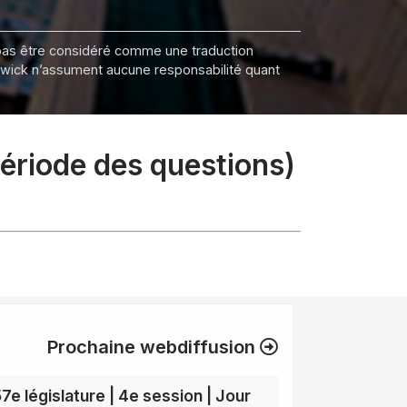
it pas être considéré comme une traduction
nswick n’assument aucune responsabilité quant
période des questions)
Prochaine webdiffusion
57e législature | 4e session | Jour