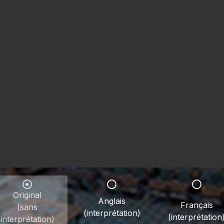
Original
Anglais
Français
(sans
(interprétation)
(interprétation
interprétation)