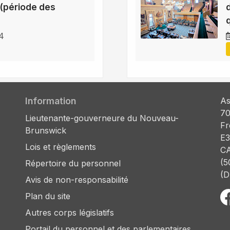
(période des
14
Information
As
70
Lieutenante-gouverneure du Nouveau-
Fr
Brunswick
E3
Lois et règlements
C
(5
Répertoire du personnel
(D
Avis de non-responsabilité
Plan du site
Autres corps législatifs
Portail du personnel et des parlementaires