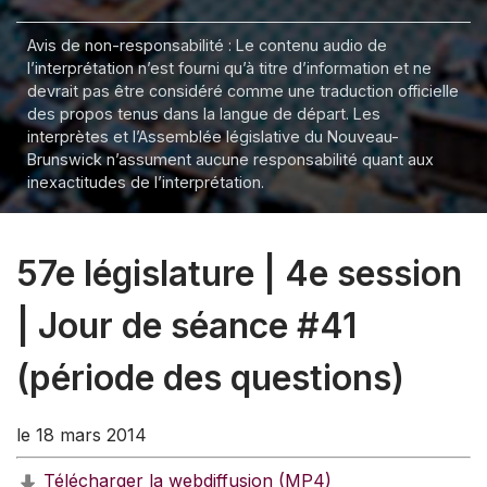
Avis de non-responsabilité : Le contenu audio de
l’interprétation n’est fourni qu’à titre d’information et ne
devrait pas être considéré comme une traduction officielle
des propos tenus dans la langue de départ. Les
interprètes et l’Assemblée législative du Nouveau-
Brunswick n’assument aucune responsabilité quant aux
inexactitudes de l’interprétation.
57e législature | 4e session
| Jour de séance #41
(période des questions)
le 18 mars 2014
Télécharger la webdiffusion (MP4)