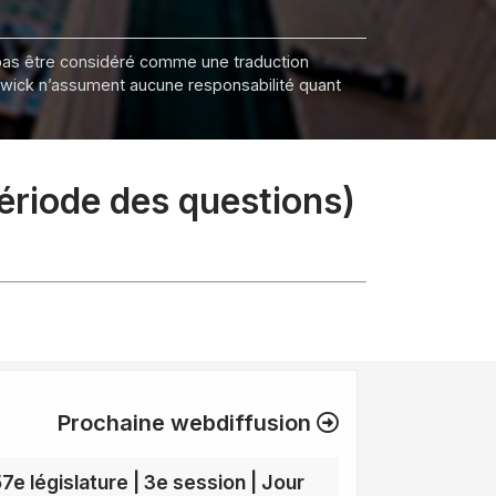
it pas être considéré comme une traduction
nswick n’assument aucune responsabilité quant
période des questions)
Prochaine webdiffusion
57e législature | 3e session | Jour