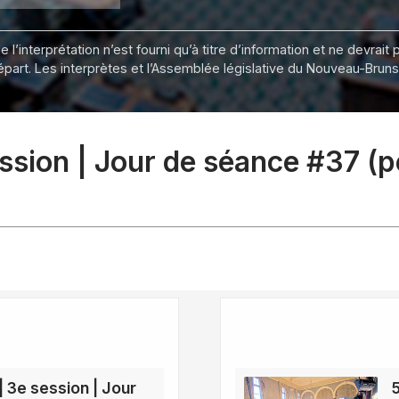
 l’interprétation n’est fourni qu’à titre d’information et ne devra
départ. Les interprètes et l’Assemblée législative du Nouveau-Bru
session | Jour de séance #37 (
| 3e session | Jour