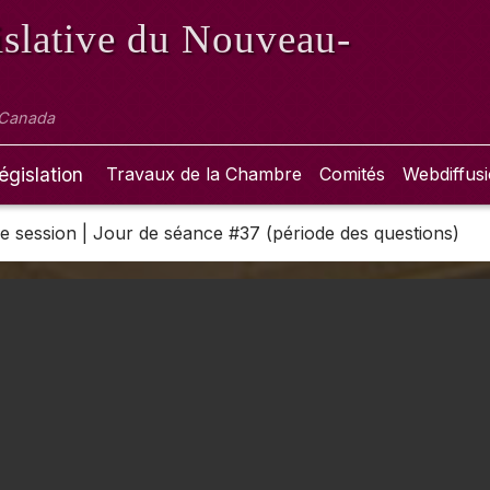
slative
du Nouveau-
 Canada
égislation
Travaux de la Chambre
Comités
Webdiffus
 3e session | Jour de séance #37 (période des questions)