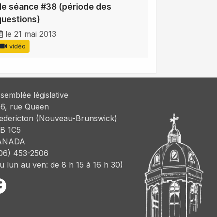
de séance #38 (période des
questions)
le 21 mai 2013
vidéo
semblée législative
6, rue Queen
edericton (Nouveau-Brunswick)
B 1C5
ANADA
06) 453-2506
u lun au ven: de 8 h 15 à 16 h 30)