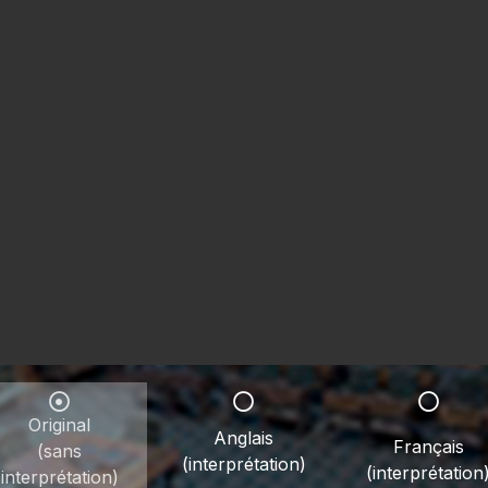
Original
Anglais
Français
(sans
(interprétation)
(interprétation
interprétation)