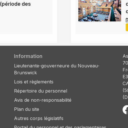
(période des
Information
As
70
Lieutenante-gouverneure du Nouveau-
Fr
Brunswick
E3
Lois et règlements
C
(5
Répertoire du personnel
(D
Avis de non-responsabilité
Plan du site
Autres corps législatifs
Portail du personnel et des parlementaires