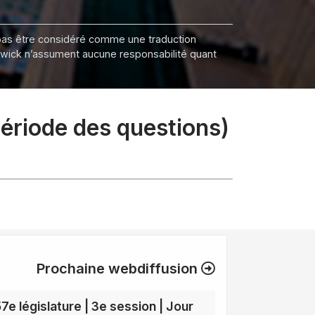
it pas être considéré comme une traduction
nswick n’assument aucune responsabilité quant
période des questions)
Prochaine webdiffusion
57e législature | 3e session | Jour