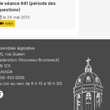
de séance #41 (période des
questions)
le 24 mai 2013
vidéo
semblée législative
6, rue Queen
edericton (Nouveau-Brunswick)
B 1C5
ANADA
06) 453-2506
u lun au ven: de 8 h 15 à 16 h 30)