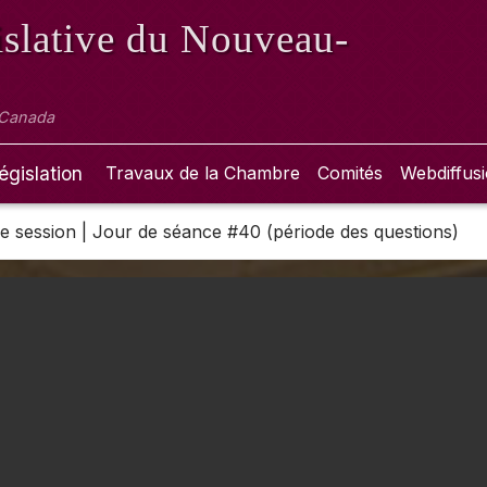
slative
du Nouveau-
 Canada
égislation
Travaux de la Chambre
Comités
Webdiffus
 3e session | Jour de séance #40 (période des questions)