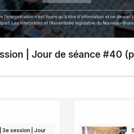
 l’interprétation n’est fourni qu’à titre d’information et ne devra
départ. Les interprètes et l’Assemblée législative du Nouveau-Bru
session | Jour de séance #40 (
| 3e session | Jour