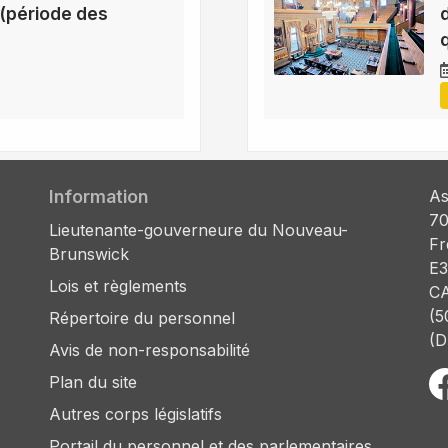
(période des
Information
As
70
Lieutenante-gouverneure du Nouveau-
Fr
Brunswick
E3
Lois et règlements
C
(5
Répertoire du personnel
(D
Avis de non-responsabilité
Plan du site
Autres corps législatifs
Portail du personnel et des parlementaires