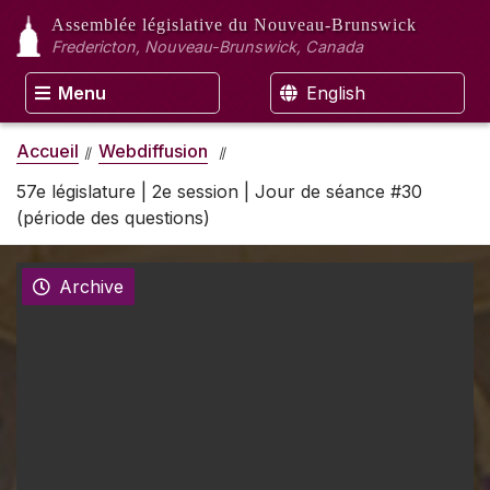
Assemblée législative
du Nouveau-Brunswick
Fredericton, Nouveau-Brunswick, Canada
Menu
English
Accueil
Webdiffusion
57e législature | 2e session | Jour de séance #30
(période des questions)
Archive