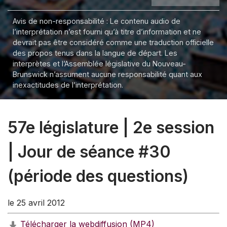
Avis de non-responsabilité : Le contenu audio de
l’interprétation n’est fourni qu’à titre d’information et ne
devrait pas être considéré comme une traduction officielle
des propos tenus dans la langue de départ. Les
interprètes et l’Assemblée législative du Nouveau-
Brunswick n’assument aucune responsabilité quant aux
inexactitudes de l’interprétation.
57e législature | 2e session
| Jour de séance #30
(période des questions)
le 25 avril 2012
Télécharger la webdiffusion (MP4)