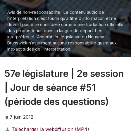
Avis de non-responsabilité : Le contenu audio de
l’interprétation n’est fourni qu’à titre d’information et ne
devrait pas être considéré comme une traduction officielle
des propos tenus dans la langue de départ. Les
interprètes et l’Assemblée législative du Nouveau-
Brunswick n’assument aucune responsabilité quant aux
inexactitudes de l’interprétation.
57e législature | 2e session
| Jour de séance #51
(période des questions)
le 7 juin 2012
Télécharger la webdiffusion (MP4)