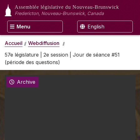
Assemblée législative
du Nouveau-Brunswick
Fredericton, Nouveau-Brunswick, Canada
Menu
English
Accueil
Webdiffusion
57e législature | 2e session | Jour de séance #51
(période des questions)
Archive