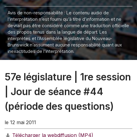
Avis de non-responsabilité : Le contenu audio de
l’interprétation n’est fourni qu’à titre d’information et ne
devrait pas être considéré comme une traduction officielle
des propos tenus dans la langue de départ. Les
interprètes et l’Assemblée législative du Nouveau-
Brunswick n’assument aucune responsabilité quant aux
inexactitudes de l’interprétation.
57e législature | 1re session
| Jour de séance #44
(période des questions)
le 12 mai 2011
Télécharger la webdiffusion (MP4)