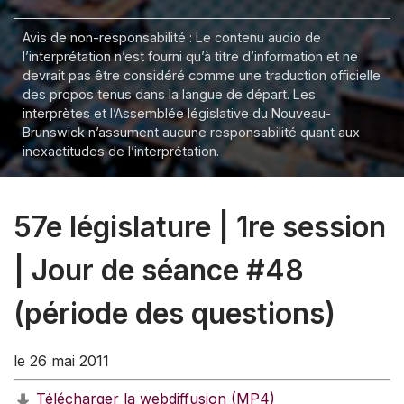
Avis de non-responsabilité : Le contenu audio de
l’interprétation n’est fourni qu’à titre d’information et ne
devrait pas être considéré comme une traduction officielle
des propos tenus dans la langue de départ. Les
interprètes et l’Assemblée législative du Nouveau-
Brunswick n’assument aucune responsabilité quant aux
inexactitudes de l’interprétation.
57e législature | 1re session
| Jour de séance #48
(période des questions)
le 26 mai 2011
Télécharger la webdiffusion (MP4)