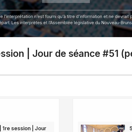
 l’interprétation n’est fourni qu’à titre d’information et ne devra
départ. Les interprètes et l’Assemblée législative du Nouveau-Bru
session | Jour de séance #51 (
| 1re session | Jour
5