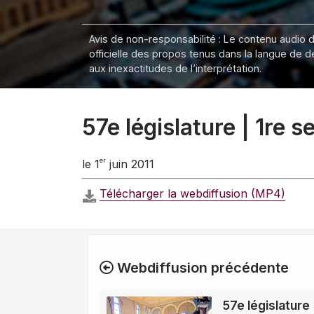
Avis de non-responsabilité : Le contenu audio de
officielle des propos tenus dans la langue de 
aux inexactitudes de l’interprétation.
57e législature | 1re 
er
le 1
juin 2011
Télécharger la webdiffusion (MP4)
Webdiffusion précédente
57e législature 