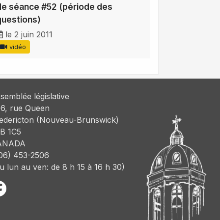
de séance #52 (période des
questions)
le 2 juin 2011
vidéo
semblée législative
6, rue Queen
edericton (Nouveau-Brunswick)
B 1C5
ANADA
06) 453-2506
u lun au ven: de 8 h 15 à 16 h 30)