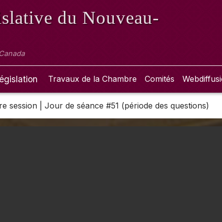
slative
du Nouveau-
 Canada
égislation
Travaux de la Chambre
Comités
Webdiffus
 1re session | Jour de séance #51 (période des questions)