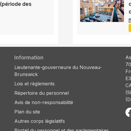
(période des
Information
As
70
Lieutenante-gouverneure du Nouveau-
Fr
Brunswick
E3
Lois et règlements
C
(5
Répertoire du personnel
(D
Avis de non-responsabilité
Plan du site
Autres corps législatifs
Portail du personnel et des parlementaires