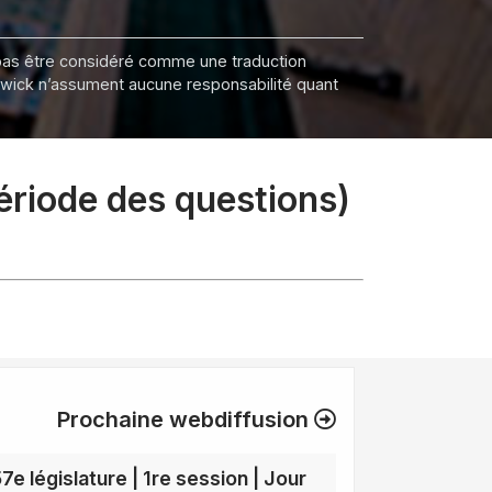
it pas être considéré comme une traduction
nswick n’assument aucune responsabilité quant
période des questions)
Prochaine webdiffusion
7e législature | 1re session | Jour