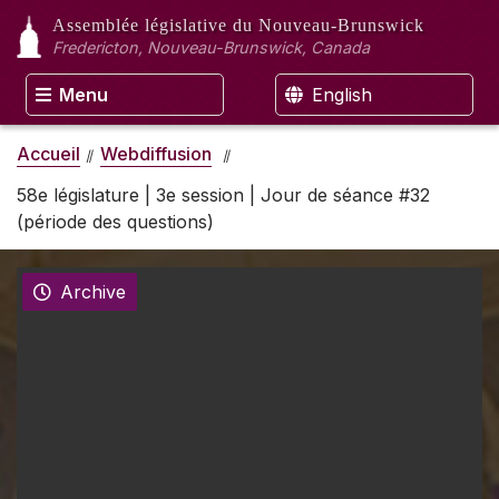
Assemblée législative
du Nouveau-Brunswick
Fredericton, Nouveau-Brunswick, Canada
Menu
English
Accueil
Webdiffusion
58e législature | 3e session | Jour de séance #32
(période des questions)
Archive