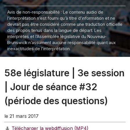
Avis de non-responsabilité : Le contenu audio de
l’interprétation n’est fourni qu’à titre d’information et ne
devrait pas être considéré comme une traduction officielle
des propos tenus dans la langue de départ. Les
interprètes et l’Assemblée législative du Nouveau-
Brunswick n’assument aucune responsabilité quant aux
inexactitudes de l’interprétation.
58e législature | 3e session
| Jour de séance #32
(période des questions)
le 21 mars 2017
Télécharger la webdiffusion (MP4)