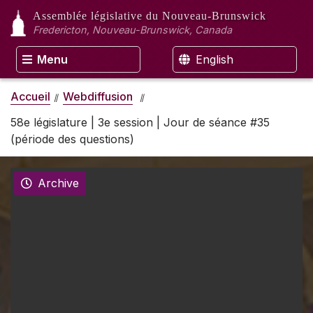
Assemblée législative
du Nouveau-Brunswick
Fredericton, Nouveau-Brunswick, Canada
Menu
English
Accueil
Webdiffusion
58e législature | 3e session | Jour de séance #35
(période des questions)
Archive