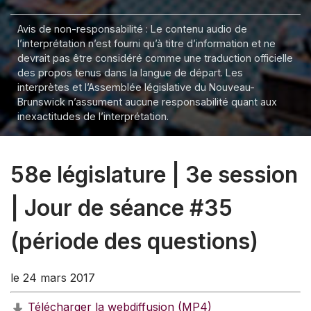
Avis de non-responsabilité : Le contenu audio de
l’interprétation n’est fourni qu’à titre d’information et ne
devrait pas être considéré comme une traduction officielle
des propos tenus dans la langue de départ. Les
interprètes et l’Assemblée législative du Nouveau-
Brunswick n’assument aucune responsabilité quant aux
inexactitudes de l’interprétation.
58e législature | 3e session
| Jour de séance #35
(période des questions)
le 24 mars 2017
Télécharger la webdiffusion (MP4)