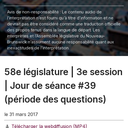
Avis de non-responsabilité : Le contenu audio de
l’interprétation n’est fourni qu’à titre d’information et ne
devrait pas être considéré comme une traduction officielle
des propos tenus dans la langue de départ. Les
interprètes et l’Assemblée législative du Nouveau-
Brunswick n’assument aucune responsabilité quant aux
inexactitudes de l’interprétation.
58e législature | 3e session
| Jour de séance #39
(période des questions)
le 31 mars 2017
Télécharger la webdiffusion (MP4)