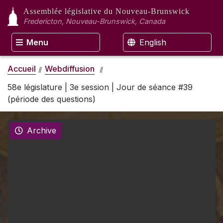
Assemblée législative
du Nouveau-Brunswick
Fredericton, Nouveau-Brunswick, Canada
Menu
English
Accueil
Webdiffusion
58e législature | 3e session | Jour de séance #39
(période des questions)
Archive