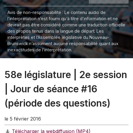
Avis de non-responsabilité : Le contenu audio de
l’interprétation n’est fourni qu’à titre d’information et ne
devrait pas être considéré comme une traduction officielle
des propos tenus dans la langue de départ. Les
interprètes et l’Assemblée législative du Nouveau-
Brunswick n’assument aucune responsabilité quant aux
inexactitudes de l’interprétation.
58e législature | 2e session
| Jour de séance #16
(période des questions)
le 5 février 2016
Télécharger la webdiffusion (MP4)