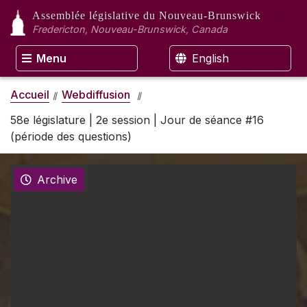
Assemblée législative
du Nouveau-Brunswick
Fredericton, Nouveau-Brunswick, Canada
Menu
English
Accueil
Webdiffusion
58e législature | 2e session | Jour de séance #16
(période des questions)
Archive