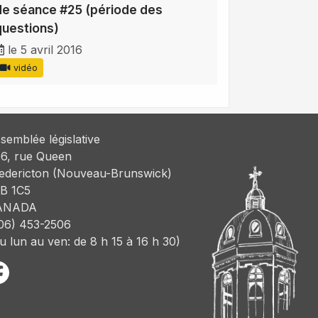
de séance #25 (période des
questions)
le 5 avril 2016
vidéo
semblée législative
6, rue Queen
edericton (Nouveau-Brunswick)
B 1C5
ANADA
06) 453-2506
u lun au ven: de 8 h 15 à 16 h 30)