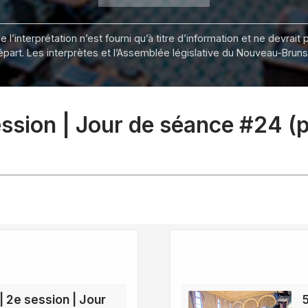
 l’interprétation n’est fourni qu’à titre d’information et ne devra
départ. Les interprètes et l’Assemblée législative du Nouveau-Bru
session | Jour de séance #24 (
| 2e session | Jour