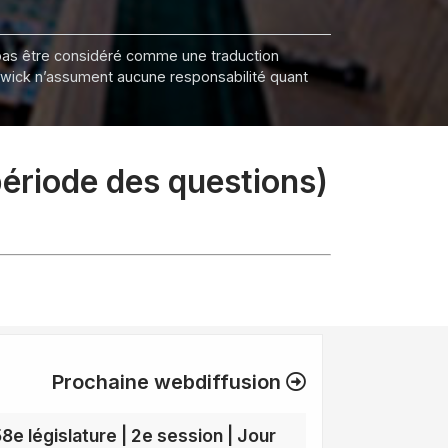
it pas être considéré comme une traduction
nswick n’assument aucune responsabilité quant
période des questions)
Prochaine webdiffusion
58e législature | 2e session | Jour