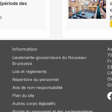
(période des
6
Information
As
70
Lieutenante-gouverneure du Nouveau-
Fr
Brunswick
E3
Lois et règlements
C
(5
Répertoire du personnel
(D
Avis de non-responsabilité
Plan du site
Autres corps législatifs
Portail du personnel et des parlementaires