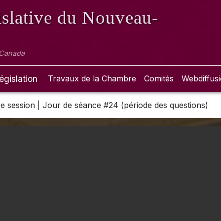
slative
du Nouveau-
 Canada
égislation
Travaux de la Chambre
Comités
Webdiffus
 2e session | Jour de séance #24 (période des questions)