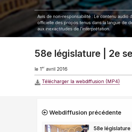
Avis de non-responsabilité : Le contenu audio de
officielle des propos tenus dans la langue de 
aux inexactitudes de l’interprétation.
58e législature | 2e 
er
le 1
avril 2016
Télécharger la webdiffusion (MP4)
Webdiffusion précédente
58e législature 