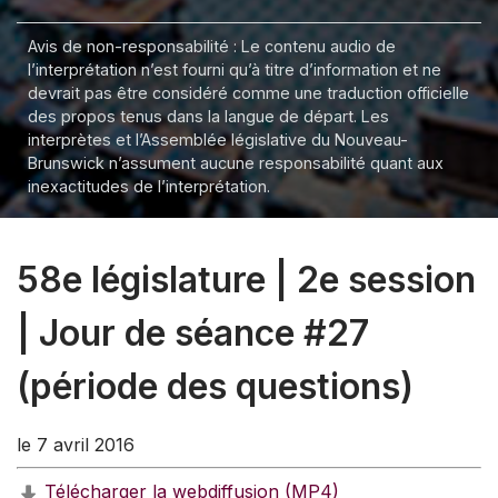
Avis de non-responsabilité : Le contenu audio de
l’interprétation n’est fourni qu’à titre d’information et ne
devrait pas être considéré comme une traduction officielle
des propos tenus dans la langue de départ. Les
interprètes et l’Assemblée législative du Nouveau-
Brunswick n’assument aucune responsabilité quant aux
inexactitudes de l’interprétation.
58e législature | 2e session
| Jour de séance #27
(période des questions)
le 7 avril 2016
Télécharger la webdiffusion (MP4)