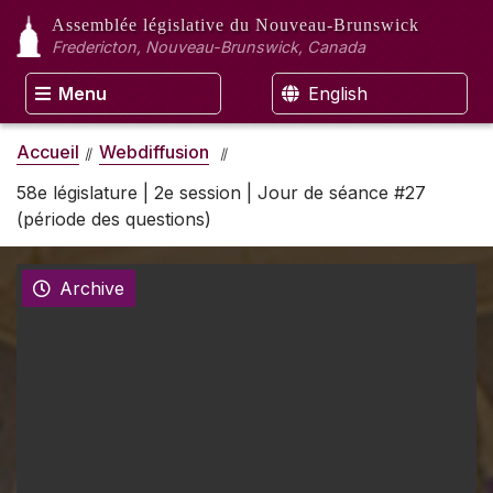
Assemblée législative
du Nouveau-Brunswick
Fredericton, Nouveau-Brunswick, Canada
Menu
English
Accueil
Webdiffusion
58e législature | 2e session | Jour de séance #27
(période des questions)
Archive