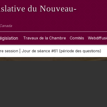
slative
du Nouveau-
 Canada
égislation
Travaux de la Chambre
Comités
Webdiffus
 1re session | Jour de séance #61 (période des questions)