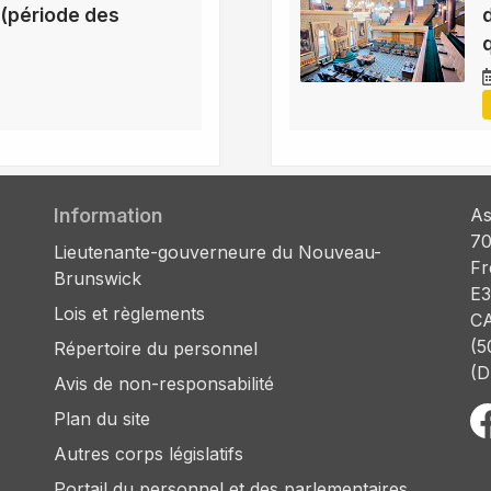
(période des
Information
As
70
Lieutenante-gouverneure du Nouveau-
Fr
Brunswick
E3
Lois et règlements
C
(5
Répertoire du personnel
(D
Avis de non-responsabilité
Plan du site
Autres corps législatifs
Portail du personnel et des parlementaires