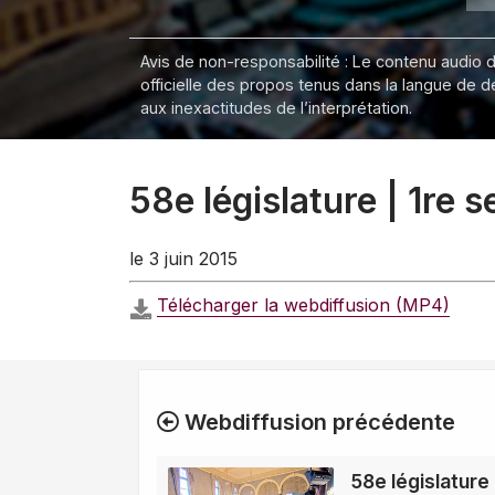
Avis de non-responsabilité : Le contenu audio de
officielle des propos tenus dans la langue de 
aux inexactitudes de l’interprétation.
58e législature | 1re 
le 3 juin 2015
Télécharger la webdiffusion (MP4)
Webdiffusion précédente
58e législature 