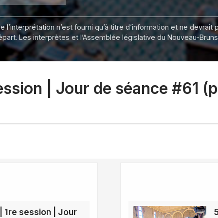
 l’interprétation n’est fourni qu’à titre d’information et ne devra
départ. Les interprètes et l’Assemblée législative du Nouveau-Bru
session | Jour de séance #61 (
| 1re session | Jour
5