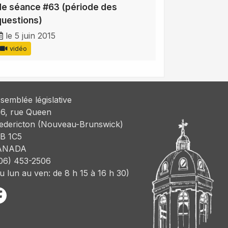
de séance #63 (période des
questions)
le 5 juin 2015
vidéo
semblée législative
6, rue Queen
edericton (Nouveau-Brunswick)
B 1C5
ANADA
06) 453-2506
u lun au ven: de 8 h 15 à 16 h 30)