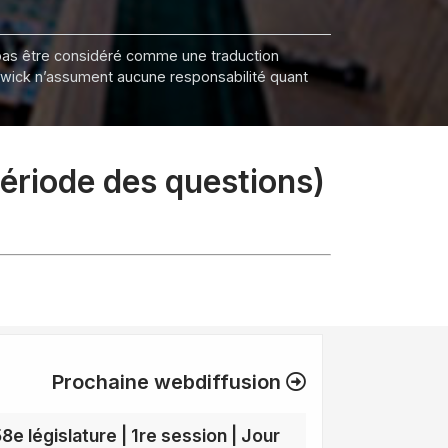
it pas être considéré comme une traduction
nswick n’assument aucune responsabilité quant
période des questions)
Prochaine webdiffusion
8e législature | 1re session | Jour