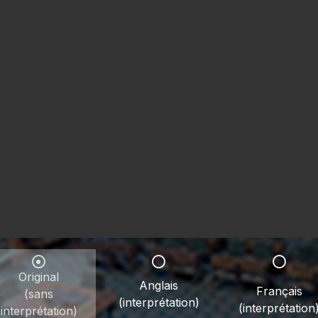
Original
Anglais
Français
(sans
(interprétation)
(interprétation
interprétation)